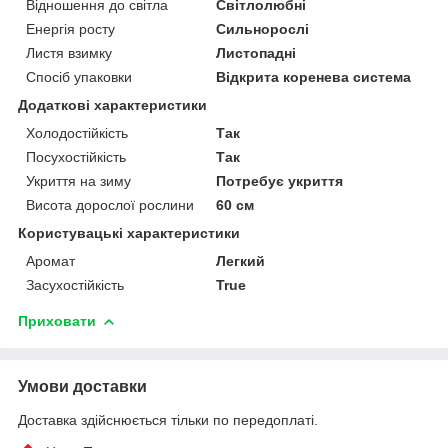
Відношення до світла
Світлолюбні
Енергія росту
Сильнорослі
Листя взимку
Листопадні
Спосіб упаковки
Відкрита коренева система
Додаткові характеристики
Холодостійкість
Так
Посухостійкість
Так
Укриття на зиму
Потребує укриття
Висота дорослої рослини
60 см
Користувацькі характеристики
Аромат
Легкий
Засухостійкість
True
Приховати
Умови доставки
Доставка здійснюється тільки по передоплаті.