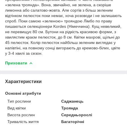
«зелена троянда». Вона, звичайно, не зелена, а скоріше
лимонна або салатово-жовта. Але сортів з більш зеленим
відтінком пелюсток поки немає, хоча розоводи і не залишають
спроб. Поки самою «зеленою» трояндою Лімбо по праву
пишаються селекціонери Kordes (Німеччина). Кущ невеликий,
не перевищує 80 см. Бутони на рідкість красивою форми, з
хвилястим краєм пелюсток, до 8 см. Квітки махрові, щільні до
45 пелюсток. Колір пелюсток найбільш зеленим виглядає у
напівтіні, на повному сонці вигорають до кремово-білих, цвіте
у 3-4 хвилі за сезон.
Приховати
Характеристики
Основні атрибути
Тип рослини
Саджанець
Вид квітки
Троянда
Висота рослин
Середньорослі
Тривалість життя
Багаторічні