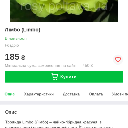
Лімбо (Limbo)
В наявності
Роздріб
185
₴
Мінімальна сума замовлення на сайті — 450 ₴
Купити
Опис
Характеристики
Доставка
Оплата
Умови п
Опис
Троянда Limbo (Лімбо) – чайно-гібридна красуня, з
прекрасними і неповторними квітками. Її часто називають