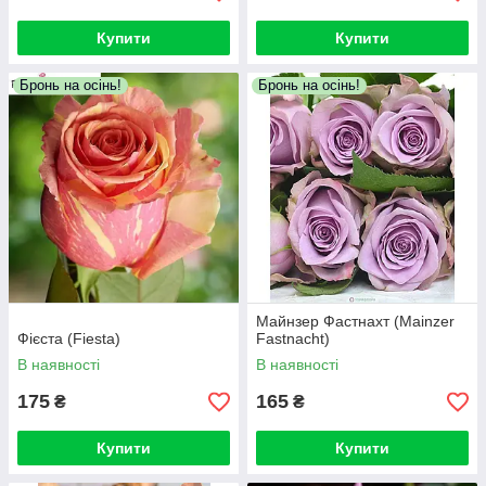
Купити
Купити
Бронь на осінь!
Бронь на осінь!
Майнзер Фастнахт (Mainzer
Фієста (Fiesta)
Fastnacht)
В наявності
В наявності
175
165
₴
₴
Купити
Купити