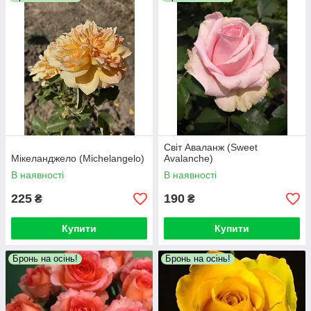
передоплата, замовлення анулюється.
Світ Аваланж (Sweet
Мікеланджело (Michelangelo)
Avalanche)
В наявності
В наявності
225
190
₴
₴
Купити
Купити
Бронь на осінь!
Бронь на осінь!