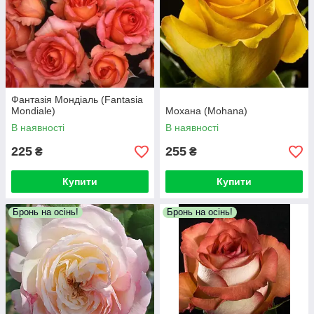
Фантазія Мондіаль (Fantasia
Mondiale)
Мохана (Mohana)
В наявності
В наявності
225
255
₴
₴
Купити
Купити
Бронь на осінь!
Бронь на осінь!