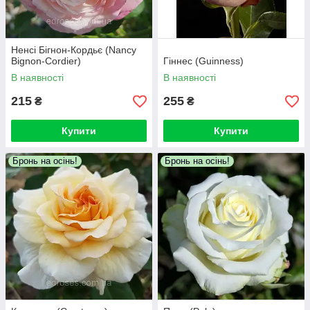
Ненсі Бігнон-Кордьє (Nancy
Bignon-Cordier)
Гіннес (Guinness)
В наявності
В наявності
215
255
₴
₴
Купити
Купити
Бронь на осінь!
Бронь на осінь!