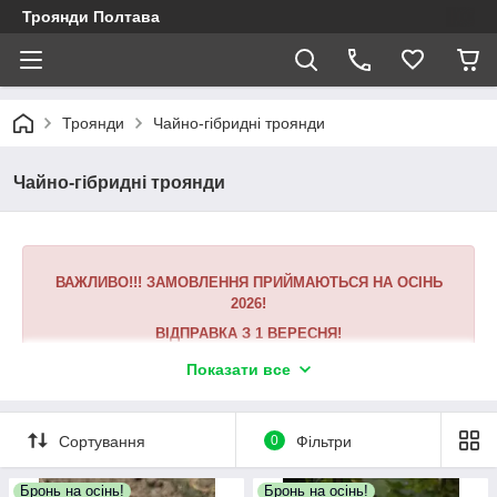
Троянди Полтава
Троянди
Чайно-гібридні троянди
Чайно-гібридні троянди
ВАЖЛИВО!!! ЗАМОВЛЕННЯ ПРИЙМАЮТЬСЯ НА ОСІНЬ
2026!
ВІДПРАВКА З 1 ВЕРЕСНЯ!
Мінімальна сума для оформлення замовлення складає 450
Показати все
грн.
Увага!
Для бронювання або відправки замовлення
накладним платежем береться передоплата 200 грн., резерв
Сортування
0
Фільтри
товарів вашого замовлення 3 дні, якщо на протязі
зазначеного терміну не буде внесена оплата або
Бронь на осінь!
Бронь на осінь!