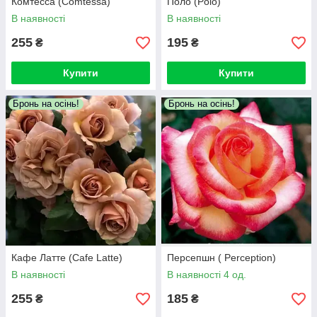
Комтесса (Comtessa)
Поло (Polo)
В наявності
В наявності
255
195
₴
₴
Купити
Купити
Бронь на осінь!
Бронь на осінь!
Кафе Латте (Cafe Latte)
Персепшн ( Perception)
В наявності
В наявності 4 од.
255
185
₴
₴