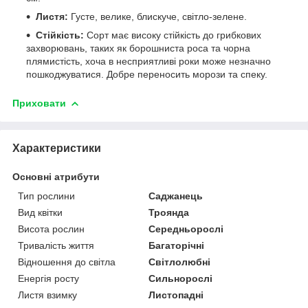
Листя:
Густе, велике, блискуче, світло-зелене.
Стійкість:
Сорт має високу стійкість до грибкових
захворювань, таких як борошниста роса та чорна
плямистість, хоча в несприятливі роки може незначно
пошкоджуватися. Добре переносить морози та спеку.
Приховати
Характеристики
Основні атрибути
Тип рослини
Саджанець
Вид квітки
Троянда
Висота рослин
Середньорослі
Тривалість життя
Багаторічні
Відношення до світла
Світлолюбні
Енергія росту
Сильнорослі
Листя взимку
Листопадні