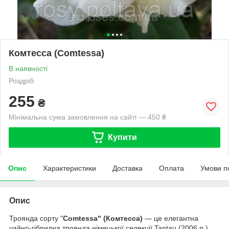
Комтесса (Comtessa)
В наявності
Роздріб
255
₴
Мінімальна сума замовлення на сайті — 450 ₴
Купити
Опис
Характеристики
Доставка
Оплата
Умови п
Опис
Троянда сорту "
Comtessa" (Комтесса)
— це елегантна
чайно-гібридна троянда німецької селекції Tantau (2006 р.),