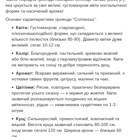
яка цінується за свої великі, густомахрові квіти ностальгічної
форми та насичений аромат.
Основні характеристики троянди "Comtessa":
Квіти:
Густомахрові, старомодної,
плоскочашоподібної форми, що складаються з великої
кількості пелюсток (близько 85-90). Діаметр квітки дуже
великий, сягає 10-12 см.
Колір:
Благородний, пастельний, кремово-жовтий
або біло-жовтий, іноді з перламутровим відтінком. Квіти
не вигорають на сонці та добре переносять дощ.
Аромат:
Яскраво виражений, сильний та приємний, з
нотками свіжих фруктів, цитрусу, малини та чаю.
Цвітіння:
Рясне, повторне, практично безперервне
протягом усього сезону — з червня до жовтня. Квіти
зазвичай розташовуються поодиноко на міцних
квітконосах, рідше — невеликими суцвіттями по 1-3
штуки.
Кущ:
Сильнорослий, прямостоячий, компактний та
міцний. Висота куща зазвичай становить 80-100 см,
іноді може сягати 120 см. Ширина крони — близько 60
см.