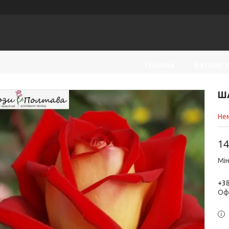
Головна
Каталог 
ША
Нем
14
Мін
+38
Оф