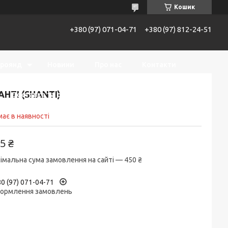
Кошик
+380 (97) 071-04-71
+380 (97) 812-24-51
троянд
Новини
Про нас
Контакти
НТІ (SHANTI)
Доставка та оплата
Повернення та обмін
ає в наявності
5 ₴
імальна сума замовлення на сайті — 450 ₴
0 (97) 071-04-71
ормлення замовлень