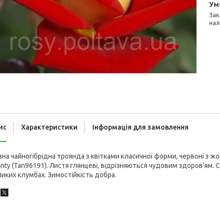
Законом не передбачено повернення та обмін даного товару
нал
ис
Характеристики
Інформація для замовлення
зна чайногібрідна троянда з квітками класичної форми, червоні з
nty (Tan96191). Листя глянцеві, відрізняються чудовим здоров'ям
иких клумбах. Зимостійкість добра.