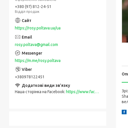
+380 (97) 812-24-51
Відділ продаж
https://rosy.poltava.ua/ua
rosy.poltava@gmail.com
https://m.me/rosy.poltava
Оп
+380978122451
Зрі
Наша сторінка на Facebook
https://www.facebook.com/rosy.poltava
Sha
вел