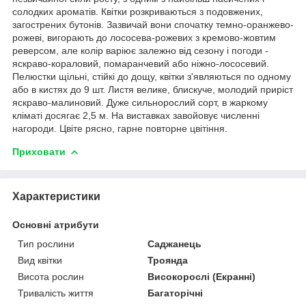
солодких ароматів. Квітки розкриваються з подовжених,
загострених бутонів. Зазвичай вони спочатку темно-оранжево-
рожеві, вигорають до лососева-рожевих з кремово-жовтим
реверсом, але колір варіює залежно від сезону і погоди -
яскраво-кораловий, помаранчевий або ніжно-лососевий.
Пелюстки щільні, стійкі до дощу, квітки з'являються по одному
або в кистях до 9 шт. Листя велике, блискуче, молодий приріст
яскраво-малиновий. Дуже сильнорослий сорт, в жаркому
кліматі досягає 2,5 м. На виставках завойовує численні
нагороди. Цвіте рясно, гарне повторне цвітіння.
Приховати
Характеристики
Основні атрибути
Тип рослини
Саджанець
Вид квітки
Троянда
Висота рослин
Високорослі (Екранні)
Тривалість життя
Багаторічні