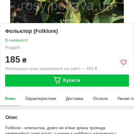
Фольклор (Folklore)
В наявності
Роздріб
185
₴
Мінімальна сума замовлення на сайті — 450 ₴
Купити
Опис
Характеристики
Доставка
Оплата
Умови п
Опис
Folklore - елегантна, довго не в'яне зрізна троянда
незвичайної сили росту, з одним з найбільш насичених і