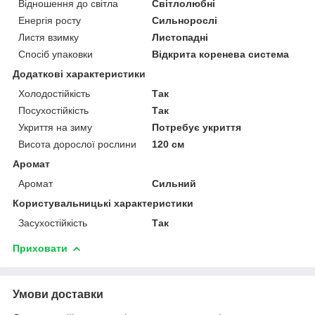
Відношення до світла
Світлолюбні
Енергія росту
Сильнорослі
Листя взимку
Листопадні
Спосіб упаковки
Відкрита коренева система
Додаткові характеристики
Холодостійкість
Так
Посухостійкість
Так
Укриття на зиму
Потребує укриття
Висота дорослої рослини
120 см
Аромат
Аромат
Сильний
Користувальницькі характеристики
Засухостійкість
Так
Приховати
Умови доставки