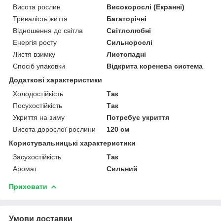
Висота рослин
Високорослі (Екранні)
Тривалість життя
Багаторічні
Відношення до світла
Світлолюбні
Енергія росту
Сильнорослі
Листя взимку
Листопадні
Спосіб упаковки
Відкрита коренева система
Додаткові характеристики
Холодостійкість
Так
Посухостійкість
Так
Укриття на зиму
Потребує укриття
Висота дорослої рослини
120 см
Користувальницькі характеристики
Засухостійкість
Так
Аромат
Сильний
Приховати
Умови доставки