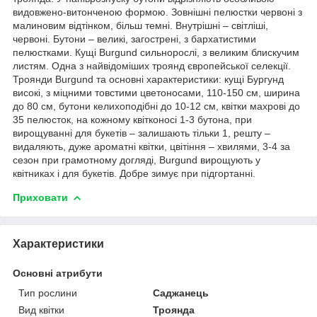
видовжено-витонченою формою. Зовнішні пелюстки червоні з
малиновим відтінком, більш темні. Внутрішні – світліші,
червоні. Бутони – великі, загострені, з бархатистими
пелюстками. Кущі Burgund сильнорослі, з великим блискучим
листям. Одна з найвідоміших троянд європейської селекції.
Троянди Burgund та основні характеристики: кущі Бургунд
високі, з міцними товстими цветоносами, 110-150 см, ширина
до 80 см, бутони келихоподібні до 10-12 см, квітки махрові до
35 пелюсток, на кожному квітконосі 1-3 бутона, при
вирощуванні для букетів – залишають тільки 1, решту –
видаляють, дуже ароматні квітки, цвітіння – хвилями, 3-4 за
сезон при грамотному догляді, Burgund вирощують у
квітниках і для букетів. Добре зимує при підгортанні.
Приховати
Характеристики
Основні атрибути
Тип рослини
Саджанець
Вид квітки
Троянда