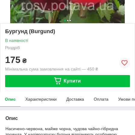
Бургунд (Burgund)
В наявності
Роздріб
175
₴
Мінімальна сума замовлення на сайті — 450 ₴
Купити
Опис
Характеристики
Доставка
Оплата
Умови п
Опис
Насичено-червона, майже чорна, чудова чайно-гібридна
троянда. У напіврозпуску бутони відрізняють особливою