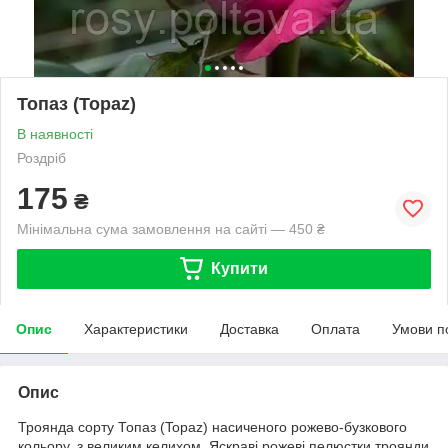
Топаз (Topaz)
В наявності
Роздріб
175
₴
Мінімальна сума замовлення на сайті — 450 ₴
Купити
Опис
Характеристики
Доставка
Оплата
Умови п
Опис
Троянда сорту Топаз (Topaz) насиченого рожево-бузкового
кольору, з великим келихом. Яскраві рожеві пелюстки троянди