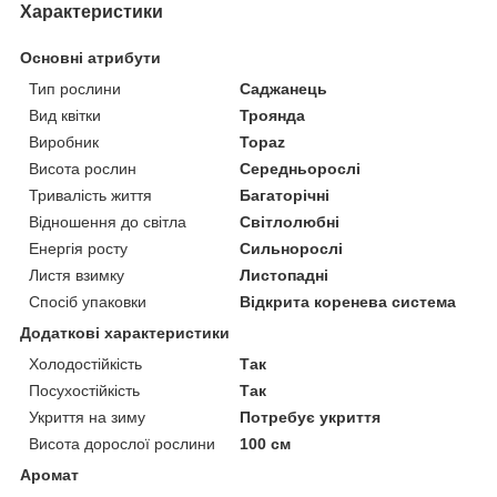
Характеристики
Основні атрибути
Тип рослини
Саджанець
Вид квітки
Троянда
Виробник
Topaz
Висота рослин
Середньорослі
Тривалість життя
Багаторічні
Відношення до світла
Світлолюбні
Енергія росту
Сильнорослі
Листя взимку
Листопадні
Спосіб упаковки
Відкрита коренева система
Додаткові характеристики
Холодостійкість
Так
Посухостійкість
Так
Укриття на зиму
Потребує укриття
Висота дорослої рослини
100 см
Аромат