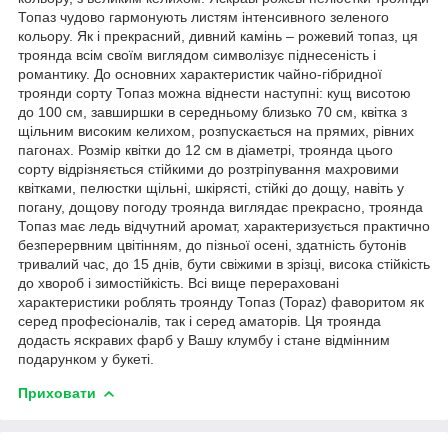
Топаз чудово гармонують листям інтенсивного зеленого
кольору. Як і прекрасний, дивний камінь – рожевий топаз, ця
троянда всім своїм виглядом символізує піднесеність і
романтику. До основних характеристик чайно-гібридної
троянди сорту Топаз можна віднести наступні: кущ висотою
до 100 см, завширшки в середньому близько 70 см, квітка з
щільним високим келихом, розпускається на прямих, рівних
пагонах. Розмір квітки до 12 см в діаметрі, троянда цього
сорту відрізняється стійкими до розтріпування махровими
квітками, пелюстки щільні, шкірясті, стійкі до дощу, навіть у
погану, дощову погоду троянда виглядає прекрасно, троянда
Топаз має ледь відчутний аромат, характеризується практично
безперервним цвітінням, до пізньої осені, здатність бутонів
тривалий час, до 15 днів, бути свіжими в зрізці, висока стійкість
до хвороб і зимостійкість. Всі вище перераховані
характеристики роблять троянду Топаз (Topaz) фаворитом як
серед професіоналів, так і серед аматорів. Ця троянда
додасть яскравих фарб у Вашу клумбу і стане відмінним
подарунком у букеті.
Приховати