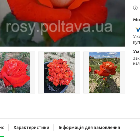
У к
куп
Законом не передбачено повернення та обмін даного товару
нал
ис
Характеристики
Інформація для замовлення