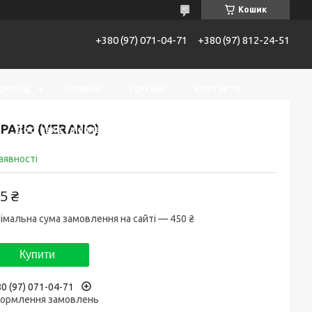
Кошик
+380 (97) 071-04-71
+380 (97) 812-24-51
троянд
Новини
Про нас
Контакти
РАНО (VERANO)
Доставка та оплата
Повернення та обмін
аявності
5 ₴
імальна сума замовлення на сайті — 450 ₴
Купити
0 (97) 071-04-71
ормлення замовлень