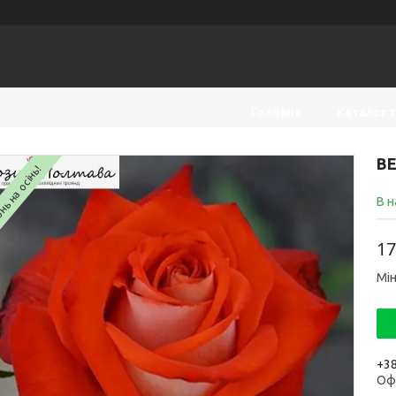
Головна
Каталог 
ВЕ
ь на осінь!
В н
17
Мін
+38
Оф