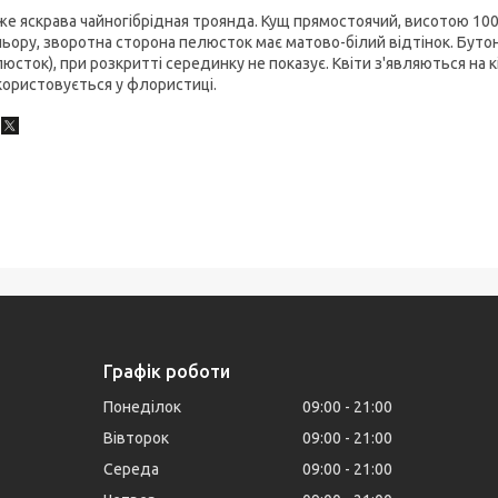
е яскрава чайногібрідная троянда. Кущ прямостоячий, висотою 100
ьору, зворотна сторона пелюсток має матово-білий відтінок. Бут
юсток), при розкритті серединку не показує. Квіти з'являються на к
ористовується у флористиці.
Графік роботи
Понеділок
09:00
21:00
Вівторок
09:00
21:00
Середа
09:00
21:00