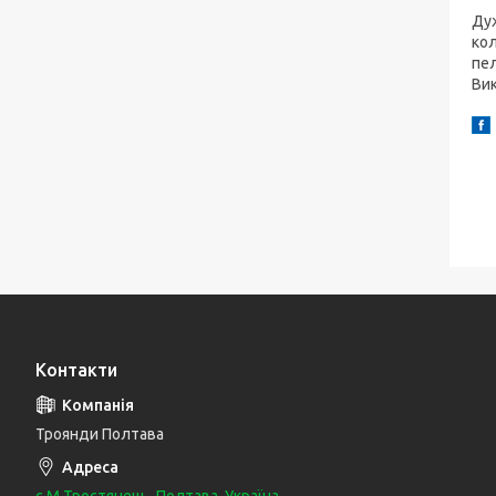
Дуж
кол
пел
Вик
Контакти
Троянди Полтава
с.М.Тростянець, Полтава, Україна