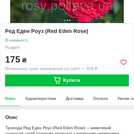
Ред Еден Роуз (Red Eden Rose)
В наявності
Роздріб
175
₴
Мінімальна сума замовлення на сайті — 450 ₴
Купити
Опис
Характеристики
Доставка
Оплата
Умови п
Опис
Троянда Ред Еден Роуз (Red Eden Rose) – невеликий
сучасний шраб (паркова троянда) з малиново-червоними