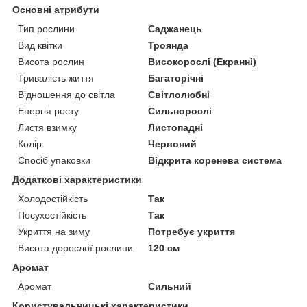
Основні атрибути
Тип рослини
Саджанець
Вид квітки
Троянда
Висота рослин
Високорослі (Екранні)
Тривалість життя
Багаторічні
Відношення до світла
Світлолюбні
Енергія росту
Сильнорослі
Листя взимку
Листопадні
Колір
Червоний
Спосіб упаковки
Відкрита коренева система
Додаткові характеристики
Холодостійкість
Так
Посухостійкість
Так
Укриття на зиму
Потребує укриття
Висота дорослої рослини
120 см
Аромат
Аромат
Сильний
Користувальницькі характеристики