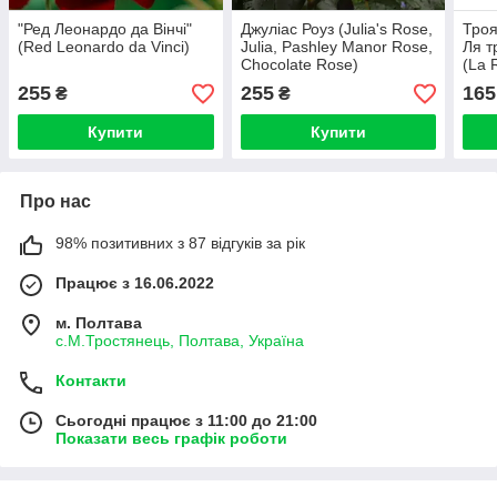
"Ред Леонардо да Вінчі"
Джуліас Роуз (Julia's Rose,
Троя
(Red Leonardo da Vinci)
Julia, Pashley Manor Rose,
Ля т
Chocolate Rose)
(La 
255
255
165
₴
₴
Купити
Купити
Про нас
98% позитивних з 87 відгуків за рік
Працює з 16.06.2022
м. Полтава
с.М.Тростянець, Полтава, Україна
Контакти
Сьогодні працює з 11:00 до 21:00
Показати весь графік роботи