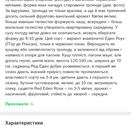
квітками, форма яких нагадує старовинні троянди (див. фото).
За відгуками, троянда не тільки красива, а ще й має приємний
досить сильний фруктово-ванільний аромат. Квітки великі,
більші зовнішні пелюстки формують чашу, всередині – більш
малельки пелюстки утворюють квартировану серединку. У
суху погоду квітки довго не осипаються, можуть зберігати
форму до 8-10 днів. Цей сорт – варіант знаменитої Еден Роуз
(П'єр де Ронсан), тільки в червоних тонах. Вирощують як
кущову або напівплетисту троянду, в залежності від обрізки і
наявності опори для пагонів. Кущі гіллясті, пагони міцні, але
досить гнучкі, шипів мало, висота 120-160 см, ширина до 70
см, саджанці Ред Еден добре розвиваються, в перший же
сезон дають значний приріст, повністю проявляються
властивості сорту на 3-4 рік, цвітіння дають з першого ж
сезону, бутони густомахрові, великі, до 10 см, витримують
спеку, суцвіття Red Eden Rose – по 3-5 квітки, аромат –
насичений, фруктовий, стійкість до хвороб – середня.
Приховати
Характеристики