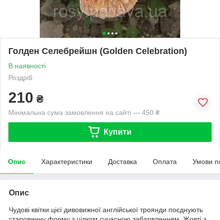
Голден Селебрейшн (Golden Celebration)
В наявності
Роздріб
210
₴
Мінімальна сума замовлення на сайті — 450 ₴
Купити
Опис
Характеристики
Доставка
Оплата
Умови п
Опис
Чудові квітки цієї дивовижної англійської троянди поєднують
старовинну форму з цілком сучасною забарвленням. Жовті з