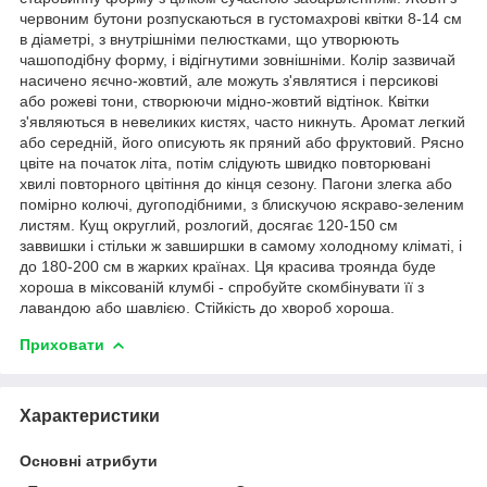
червоним бутони розпускаються в густомахрові квітки 8-14 см
в діаметрі, з внутрішніми пелюстками, що утворюють
чашоподібну форму, і відігнутими зовнішніми. Колір зазвичай
насичено яєчно-жовтий, але можуть з'являтися і персикові
або рожеві тони, створюючи мідно-жовтий відтінок. Квітки
з'являються в невеликих кистях, часто никнуть. Аромат легкий
або середній, його описують як пряний або фруктовий. Рясно
цвіте на початок літа, потім слідують швидко повторювані
хвилі повторного цвітіння до кінця сезону. Пагони злегка або
помірно колючі, дугоподібними, з блискучою яскраво-зеленим
листям. Кущ округлий, розлогий, досягає 120-150 см
заввишки і стільки ж завширшки в самому холодному кліматі, і
до 180-200 см в жарких країнах. Ця красива троянда буде
хороша в міксованій клумбі - спробуйте скомбінувати її з
лавандою або шавлією. Стійкість до хвороб хороша.
Приховати
Характеристики
Основні атрибути