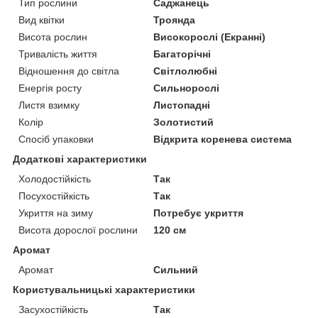
Тип рослини
Саджанець
Вид квітки
Троянда
Висота рослин
Високорослі (Екранні)
Тривалість життя
Багаторічні
Відношення до світла
Світлолюбні
Енергія росту
Сильнорослі
Листя взимку
Листопадні
Колір
Золотистий
Спосіб упаковки
Відкрита коренева система
Додаткові характеристики
Холодостійкість
Так
Посухостійкість
Так
Укриття на зиму
Потребує укриття
Висота дорослої рослини
120 см
Аромат
Аромат
Сильний
Користувальницькі характеристики
Засухостійкість
Так