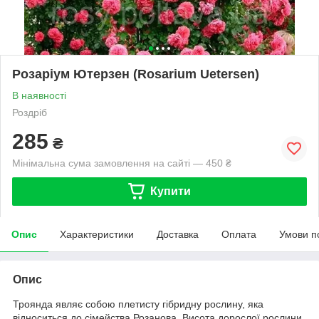
Розаріум Ютерзен (Rosarium Uetersen)
В наявності
Роздріб
285
₴
Мінімальна сума замовлення на сайті — 450 ₴
Купити
Опис
Характеристики
Доставка
Оплата
Умови п
Опис
Троянда являє собою плетисту гібридну рослину, яка
відноситься до сімейства Розанова. Висота дорослої рослини