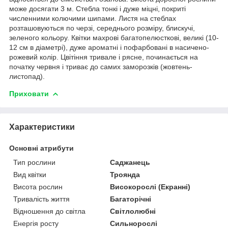
може досягати 3 м. Стебла тонкі і дуже міцні, покриті
численними колючими шипами. Листя на стеблах
розташовуються по черзі, середнього розміру, блискучі,
зеленого кольору. Квітки махрові багатопелюсткові, великі (10-
12 см в діаметрі), дуже ароматні і пофарбовані в насичено-
рожевий колір. Цвітіння тривале і рясне, починається на
початку червня і триває до самих заморозків (жовтень-
листопад).
Приховати
Характеристики
Основні атрибути
Тип рослини
Саджанець
Вид квітки
Троянда
Висота рослин
Високорослі (Екранні)
Тривалість життя
Багаторічні
Відношення до світла
Світлолюбні
Енергія росту
Сильнорослі