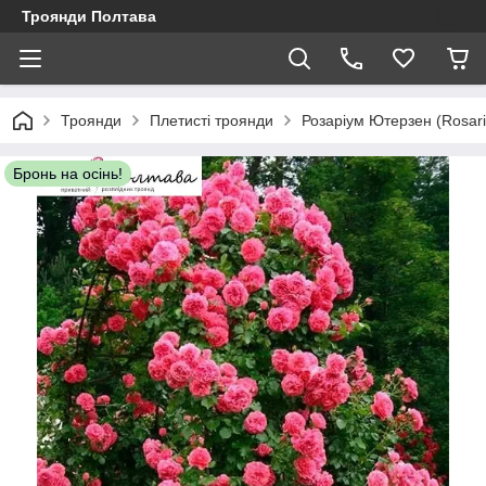
Троянди Полтава
Троянди
Плетисті троянди
Розаріум Ютерзен (Rosar
Бронь на осінь!