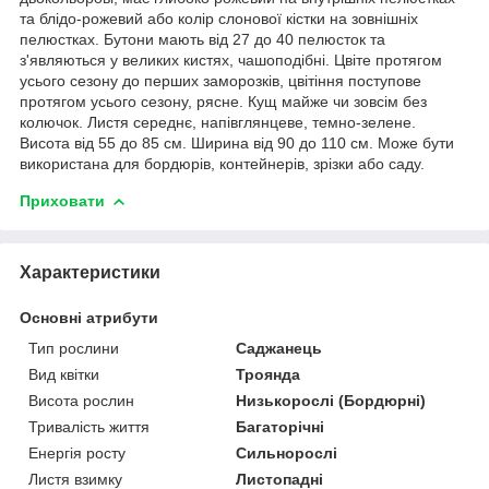
та блідо-рожевий або колір слонової кістки на зовнішніх
пелюстках. Бутони мають від 27 до 40 пелюсток та
з'являються у великих кистях, чашоподібні. Цвіте протягом
усього сезону до перших заморозків, цвітіння поступове
протягом усього сезону, рясне. Кущ майже чи зовсім без
колючок. Листя середнє, напівглянцеве, темно-зелене.
Висота від 55 до 85 см. Ширина від 90 до 110 см. Може бути
використана для бордюрів, контейнерів, зрізки або саду.
Приховати
Характеристики
Основні атрибути
Тип рослини
Саджанець
Вид квітки
Троянда
Висота рослин
Низькорослі (Бордюрні)
Тривалість життя
Багаторічні
Енергія росту
Сильнорослі
Листя взимку
Листопадні