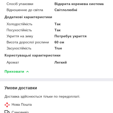
Спосіб упаковки
Відкрита коренева система
Відношенню до світла
Світлолюбні
Додаткові характеристики
Холодостійкість
Так
Посухостійкість
Так
Укриття на зиму
Потребує укриття
Висота дорослої рослини
60 см
Засухостійкість
True
Користувацькі характеристики
Аромат
Легкий
Приховати
Умови доставки
Доставка здійснюється тільки по передоплаті.
Нова Пошта
Самовивіз