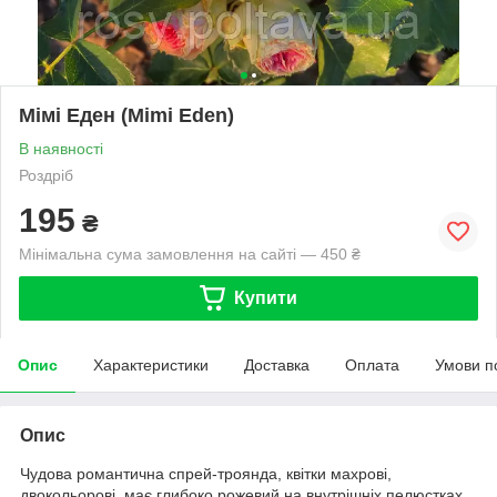
Мімі Еден (Mimi Eden)
В наявності
Роздріб
195
₴
Мінімальна сума замовлення на сайті — 450 ₴
Купити
Опис
Характеристики
Доставка
Оплата
Умови п
Опис
Чудова романтична спрей-троянда, квітки махрові,
двокольорові, має глибоко рожевий на внутрішніх пелюстках