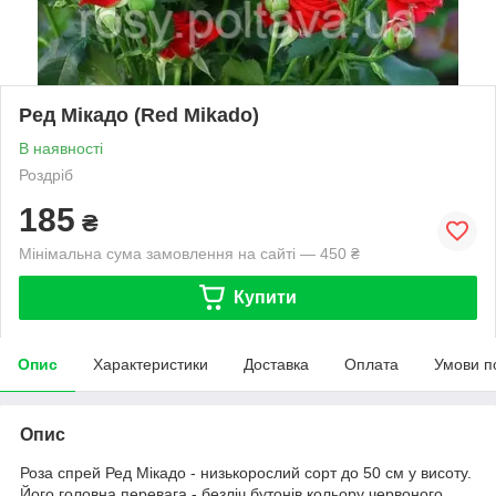
Ред Мікадо (Red Mikado)
В наявності
Роздріб
185
₴
Мінімальна сума замовлення на сайті — 450 ₴
Купити
Опис
Характеристики
Доставка
Оплата
Умови п
Опис
Роза спрей Ред Мікадо - низькорослий сорт до 50 см у висоту.
Його головна перевага - безліч бутонів кольору червоного