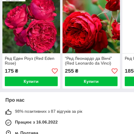
Ред Еден Роуз (Red Eden
"Ред Леонардо да Вінчі"
Ред 
Rose)
(Red Leonardo da Vinci)
175
255
185
₴
₴
Купити
Купити
Про нас
98% позитивних з 87 відгуків за рік
Працює з 16.06.2022
м. Полтава