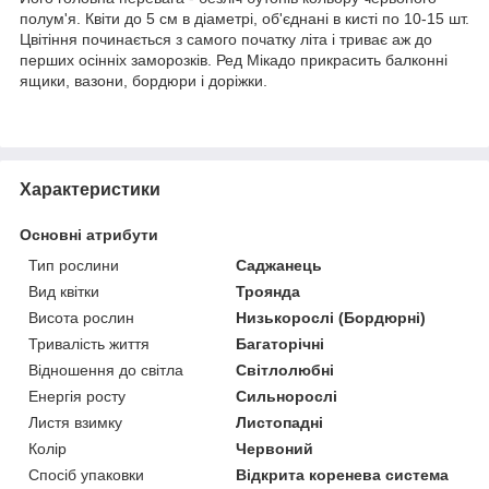
полум'я. Квіти до 5 см в діаметрі, об'єднані в кисті по 10-15 шт.
Цвітіння починається з самого початку літа і триває аж до
перших осінніх заморозків. Ред Мікадо прикрасить балконні
ящики, вазони, бордюри і доріжки.
Характеристики
Основні атрибути
Тип рослини
Саджанець
Вид квітки
Троянда
Висота рослин
Низькорослі (Бордюрні)
Тривалість життя
Багаторічні
Відношення до світла
Світлолюбні
Енергія росту
Сильнорослі
Листя взимку
Листопадні
Колір
Червоний
Спосіб упаковки
Відкрита коренева система