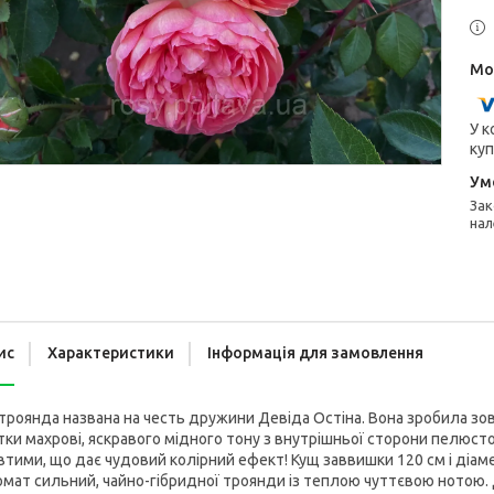
У к
куп
Законом не передбачено повернення та обмін даного товару
нал
ис
Характеристики
Інформація для замовлення
троянда названа на честь дружини Девіда Остіна. Вона зробила зов
тки махрові, яскравого мідного тону з внутрішньої сторони пелюсто
тими, що дає чудовий колірний ефект! Кущ заввишки 120 см і діаме
мат сильний, чайно-гібридної троянди із теплою чуттєвою нотою. 