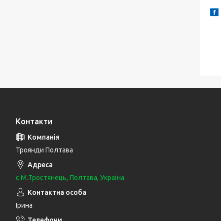
Контакти
Троянди Полтава
с.М.Тростянець, Полтава, Україна
Ірина