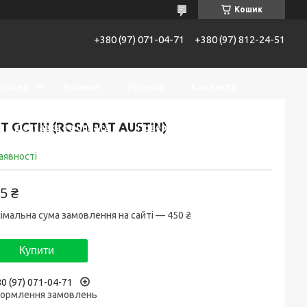
Кошик
+380 (97) 071-04-71
+380 (97) 812-24-51
троянд
Новини
Про нас
Контакти
Т ОСТІН (ROSA PAT AUSTIN)
Доставка та оплата
Повернення та обмін
аявності
5 ₴
імальна сума замовлення на сайті — 450 ₴
Купити
0 (97) 071-04-71
ормлення замовлень