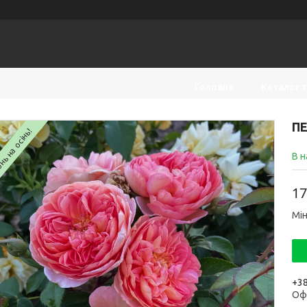
Головна
Каталог 
ПЕ
ь на осінь!
В н
17
Мін
+38
Оф