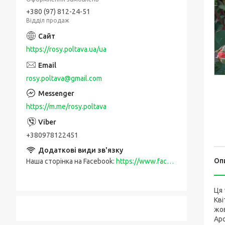
+380 (97) 812-24-51
Відділ продаж
https://rosy.poltava.ua/ua
rosy.poltava@gmail.com
https://m.me/rosy.poltava
+380978122451
Оп
Наша сторінка на Facebook
https://www.facebook.com/rosy.poltava
Ця 
Кві
жов
Аро