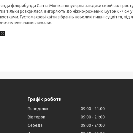
янда флорибунда Санта Моніка популярна завдяки своїй силі росту 
тка тільки розкрилася, вигоряють до ніжно-рожевих. Бутон 6-7 см у
юстками. Густомахрові квіти зібрані в невеликі пишні суцвіття, під
но-зелене, напівглянсове.
Графік роботи
Понеділок
09:00
21:00
Вівторок
09:00
21:00
Середа
09:00
21:00