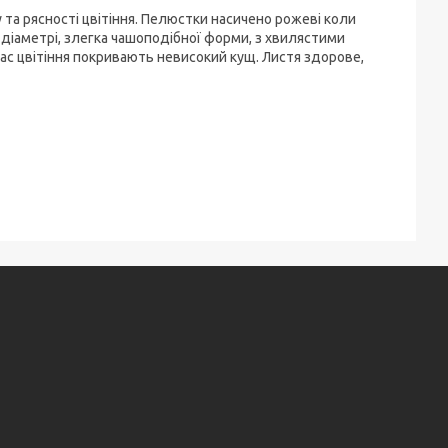
та рясності цвітіння. Пелюстки насичено рожеві коли
 діаметрі, злегка чашоподібної форми, з хвилястими
 час цвітіння покривають невисокий кущ. Листя здорове,