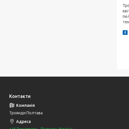
Тро
кві
пел
тем
Контакти
Троянди Полтава
с.М.Тростянець, Полтава, Україна