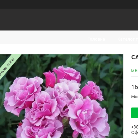
Головна
Каталог 
СА
ь на осінь!
В н
16
Мін
+38
Оф