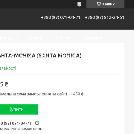
Кошик
+380 (97) 071-04-71
+380 (97) 812-24-51
троянд
Новини
Про нас
Контакти
НТА-МОНІКА (SANTA MONICA)
Доставка та оплата
Повернення та обмін
аявності
5 ₴
імальна сума замовлення на сайті — 450 ₴
Купити
0 (97) 071-04-71
ормлення замовлень