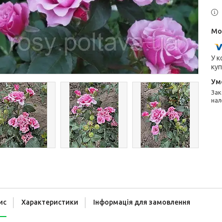
У к
куп
Законом не передбачено повернення та обмін даного товару
нал
ис
Характеристики
Інформація для замовлення