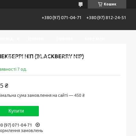
Кошик
+380 (97) 071-04-71
+380 (97) 812-24-51
троянд
Новини
Про нас
Контакти
ЕКБЕРРІ НІП (BLACKBERRY NIP)
Доставка та оплата
Повернення та обмін
аявності 7 од.
5 ₴
імальна сума замовлення на сайті — 450 ₴
Купити
0 (97) 071-04-71
ормлення замовлень