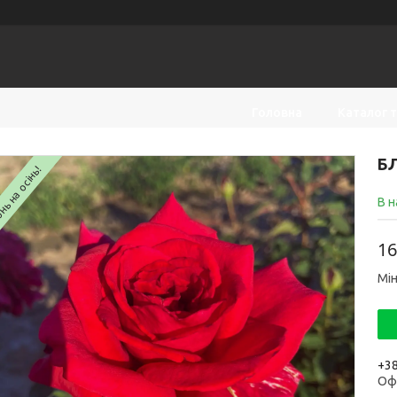
Головна
Каталог 
БЛ
ь на осінь!
В н
16
Мін
+38
Оф