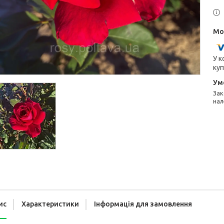
У к
куп
Законом не передбачено повернення та обмін даного товару
нал
ис
Характеристики
Інформація для замовлення