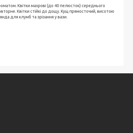
роматом. Квітки махрові (до 40 пелюсток) середнього
повторне. Квітки стійкі до дощу. Кущ прямосточий, висотою
янда для клумб та зрізання у вази.