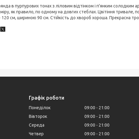
янда в пурпурових тонах з ліловим відтінком і п'янким солодким а
міру, як правило, по одному на довгих стеблах. Цвітіння тривале, 
- 120 см, шириною 90 см. Стійкість до хвороб хороша. Прекрасна тро
Графік роботи
Понеділок
09:00
21:00
Вівторок
09:00
21:00
Середа
09:00
21:00
Четвер
09:00
21:00