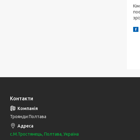
Кім
поє
зрі
Контакти
Троянди Полтава
с.М.Тростянець, Полтава, Україна