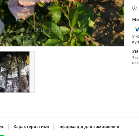
У к
куп
Законом не передбачено повернення та обмін даного товару
нал
ис
Характеристики
Інформація для замовлення