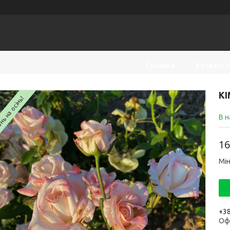
Головна
Каталог 
КІ
ь на осінь!
В н
16
Мін
+38
Оф