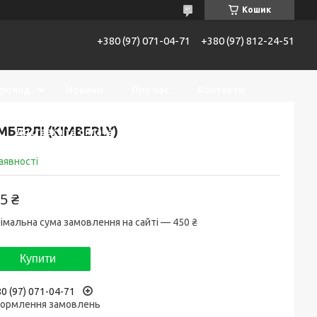
Кошик
+380 (97) 071-04-71
+380 (97) 812-24-51
троянд
Новини
Про нас
Контакти
МБЕРЛІ (KIMBERLY)
Доставка та оплата
Повернення та обмін
аявності
5 ₴
імальна сума замовлення на сайті — 450 ₴
Купити
0 (97) 071-04-71
ормлення замовлень