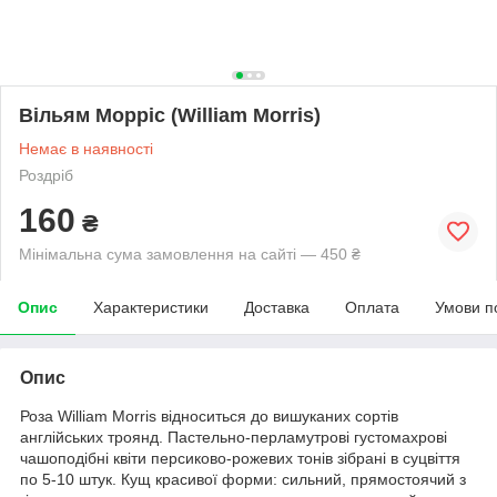
Вільям Морріс (William Morris)
Немає в наявності
Роздріб
160
₴
Мінімальна сума замовлення на сайті — 450 ₴
Опис
Характеристики
Доставка
Оплата
Умови п
Опис
Роза William Morris відноситься до вишуканих сортів
англійських троянд. Пастельно-перламутрові густомахрові
чашоподібні квіти персиково-рожевих тонів зібрані в суцвіття
по 5-10 штук. Кущ красивої форми: сильний, прямостоячий з