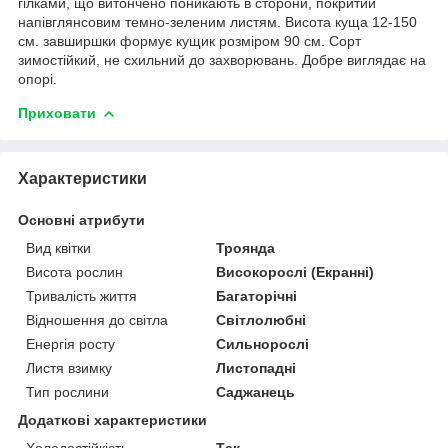
гілками, що витончено поникають в сторони, покритий
напівглянсовим темно-зеленим листям. Висота куща 12-150
см. завширшки формує кущик розміром 90 см. Сорт
зимостійкий, не схильний до захворювань. Добре виглядає на
опорі.
Приховати
Характеристики
Основні атрибути
Вид квітки
Троянда
Висота рослин
Високорослі (Екранні)
Тривалість життя
Багаторічні
Відношення до світла
Світлолюбні
Енергія росту
Сильнорослі
Листя взимку
Листопадні
Тип рослини
Саджанець
Додаткові характеристики
Холодостійкість
Так