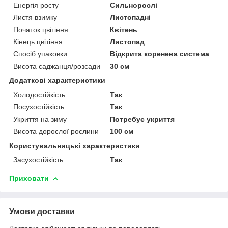
Енергія росту
Сильнорослі
Листя взимку
Листопадні
Початок цвітіння
Квітень
Кінець цвітіння
Листопад
Спосіб упаковки
Відкрита коренева система
Висота саджанця/розсади
30 см
Додаткові характеристики
Холодостійкість
Так
Посухостійкість
Так
Укриття на зиму
Потребує укриття
Висота дорослої рослини
100 см
Користувальницькі характеристики
Засухостійкість
Так
Приховати
Умови доставки