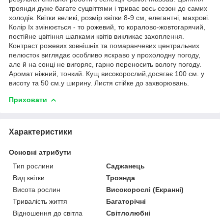
троянди дуже багате суцвіттями і триває весь сезон до самих
холодів. Квітки великі, розмір квітки 8-9 см, елегантні, махрові.
Колір їх змінюється - то рожевий, то коралово-жовтогарячий,
постійне цвітіння шапками квітів викликає захоплення.
Контраст рожевих зовнішніх та помаранчевих центральних
пелюсток виглядає особливо яскраво у прохолодну погоду,
але й на сонці не вигоряє, гарно переносить вологу погоду.
Аромат ніжний, тонкий. Кущ високорослий,досягає 100 см. у
висоту та 50 см.у ширину. Листя стійке до захворювань.
Приховати
Характеристики
Основні атрибути
Тип рослини
Саджанець
Вид квітки
Троянда
Висота рослин
Високорослі (Екранні)
Тривалість життя
Багаторічні
Відношення до світла
Світлолюбні