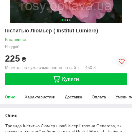
Інститью Люмьер ( Institut Lumiere)
В наявності
Роздріб
225
₴
Мінімальна сума замовлення на сайті — 450 ₴
Купити
Опис
Характеристики
Доставка
Оплата
Умови п
Опис
Троянда Інститью Люм'єр шраб із серії троянд Generosa, як
результат спільної роботи з селекції Guillot-Massad. Цвітіння