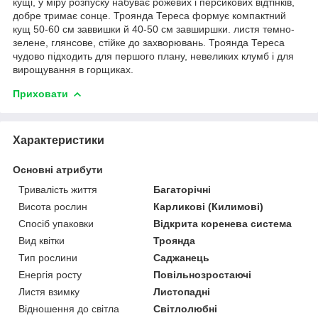
кущі, у міру розпуску набуває рожевих і персикових відтінків,
добре тримає сонце. Троянда Тереса формує компактний
кущ 50-60 см заввишки й 40-50 см завширшки. листя темно-
зелене, глянсове, стійке до захворювань.
Троянда Тереса
чудово підходить для першого плану, невеликих клумб і для
вирощування в горщиках.
Приховати
Характеристики
Основні атрибути
Тривалість життя
Багаторічні
Висота рослин
Карликові (Килимові)
Спосіб упаковки
Відкрита коренева система
Вид квітки
Троянда
Тип рослини
Саджанець
Енергія росту
Повільнозростаючі
Листя взимку
Листопадні
Відношення до світла
Світлолюбні