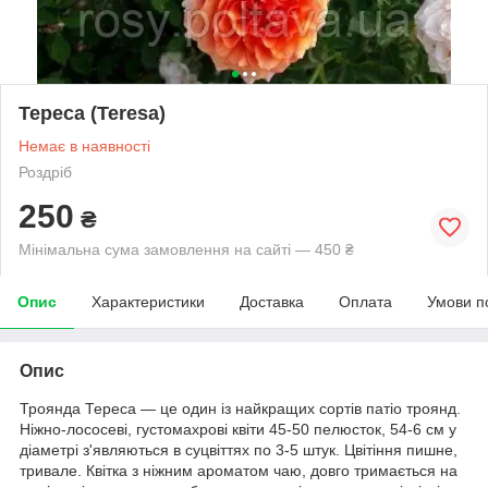
Тереса (Teresa)
Немає в наявності
Роздріб
250
₴
Мінімальна сума замовлення на сайті — 450 ₴
Опис
Характеристики
Доставка
Оплата
Умови п
Опис
Троянда Тереса — це один із найкращих сортів патіо троянд.
Ніжно-лососеві, густомахрові квіти 45-50 пелюсток, 54-6 см у
діаметрі з'являються в суцвіттях по 3-5 штук. Цвітіння пишне,
тривале. Квітка з ніжним ароматом чаю, довго тримається на