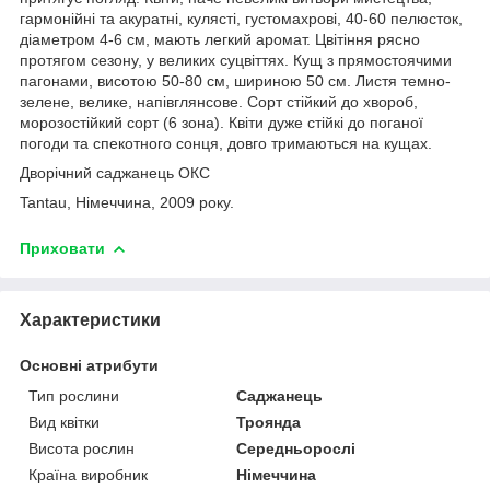
гармонійні та акуратні, кулясті, густомахрові, 40-60 пелюсток,
діаметром 4-6 см, мають легкий аромат. Цвітіння рясно
протягом сезону, у великих суцвіттях. Кущ з прямостоячими
пагонами, висотою 50-80 см, шириною 50 см. Листя темно-
зелене, велике, напівглянсове. Сорт стійкий до хвороб,
морозостійкий сорт (6 зона). Квіти дуже стійкі до поганої
погоди та спекотного сонця, довго тримаються на кущах.
Дворічний саджанець ОКС
Tantau, Німеччина, 2009 року.
Приховати
Характеристики
Основні атрибути
Тип рослини
Саджанець
Вид квітки
Троянда
Висота рослин
Середньорослі
Країна виробник
Німеччина