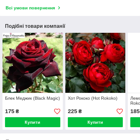
Всі умови повернення
Подібні товари компанії
Блек Меджик (Black Magic)
Хот Рококо (Hot Rokoko)
Лемо
Roko
175
225
185
₴
₴
Купити
Купити