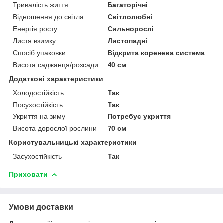
Тривалість життя
Багаторічні
Відношення до світла
Світлолюбні
Енергія росту
Сильнорослі
Листя взимку
Листопадні
Спосіб упаковки
Відкрита коренева система
Висота саджанця/розсади
40 см
Додаткові характеристики
Холодостійкість
Так
Посухостійкість
Так
Укриття на зиму
Потребує укриття
Висота дорослої рослини
70 см
Користувальницькі характеристики
Засухостійкість
Так
Приховати
Умови доставки