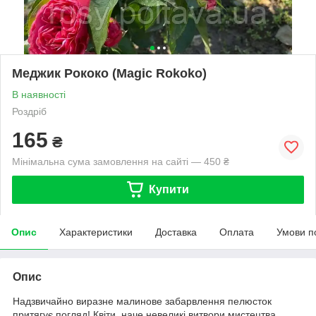
Меджик Рококо (Magic Rokoko)
В наявності
Роздріб
165
₴
Мінімальна сума замовлення на сайті — 450 ₴
Купити
Опис
Характеристики
Доставка
Оплата
Умови п
Опис
Надзвичайно виразне малинове забарвлення пелюсток
притягує погляд! Квіти, наче невеликі витвори мистецтва,