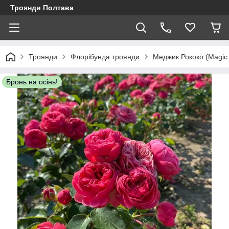
Троянди Полтава
Троянди
Флорібунда троянди
Меджик Рококо (Magic
Бронь на осінь!