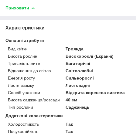
Приховати
Характеристики
Основні атрибути
Вид квітки
Троянда
Висота рослин
Високорослі (Екранні)
Тривалість життя
Багаторічні
Відношення до світла
Світлолюбні
Енергія росту
Сильнорослі
Листя взимку
Листопадні
Спосіб упаковки
Відкрита коренева система
Висота саджанця/розсади
40 см
Тип рослини
Саджанець
Додаткові характеристики
Холодостійкість
Так
Посухостійкість
Так