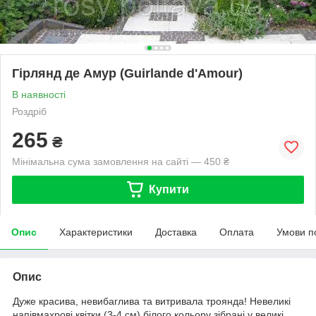
Гірлянд де Амур (Guirlande d'Аmour)
В наявності
Роздріб
265
₴
Мінімальна сума замовлення на сайті — 450 ₴
Купити
Опис
Характеристики
Доставка
Оплата
Умови п
Опис
Дуже красива, невибаглива та витривала троянда! Невеликі
напівмахрові квітки (3-4 см) білого кольору зібрані у великі