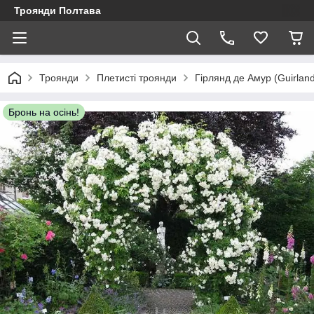
Троянди Полтава
Троянди
Плетисті троянди
Гірлянд де Амур (Guirlan
Бронь на осінь!