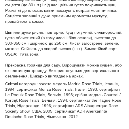
суцвіття (до 80 шт.) і під час цвітіння густо покривають кущ.
Розквітлі до плоских квітки показують яскраві жовті тичинки.
Суцвіття запашні з дуже приємним ароматом мускусу,
приваблюють комах.
Цвітіння дуже рясне, повторне. Кущ потужний, сильнорослий,
густо облистнений (в тому числі і біля основи), висотою до
300-350 см і шириною до 250 см. Листя загострене, зелене,
матове. Стійкість до хвороб висока (+++). Зимостійкий сорт –
USDA: П'ята зона.
Прекрасна троянда для саду. Вирощувати можна кущем, або
як плетистую троянду. Використовується для вертикального
озеленення. Шикарно виглядає на арках.
Світові нагороди: золота медаль Madrid Rose Trials, Іспанія,
1994; сертифікат Monza Rose Trials, Італія, 1993; сертифікат
Le Roeulx Rose Trials, Бельгія, 1993; срібна медаль Courtrai /
Kortrijk Rose Trials, Бельгія, 1994; сертияикат the Hague Rose
Trials, Нідерланди, 1996; сертифікат ARS Albuquerque Rose
Society Show, США, 2005; сертияикат ADR Anerkannte
Deutsche Rose Trials, Німеччина. 2012.