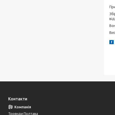
При
Збі
від
Вон
Вис
Контакти
Троянди Полтава