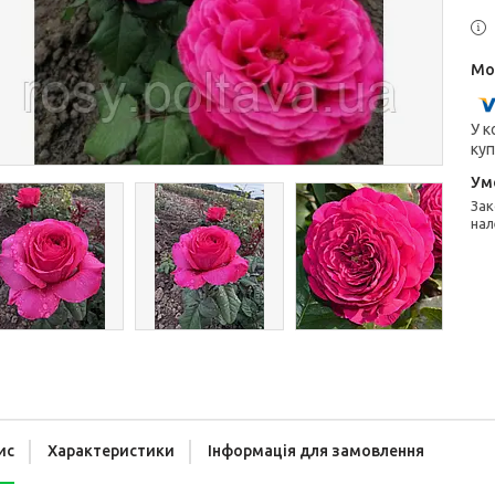
У к
куп
Законом не передбачено повернення та обмін даного товару
нал
ис
Характеристики
Інформація для замовлення