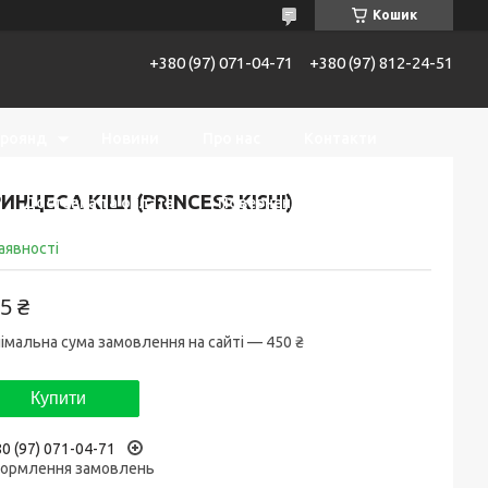
Кошик
+380 (97) 071-04-71
+380 (97) 812-24-51
троянд
Новини
Про нас
Контакти
ИНЦЕСА КІШІ (PRINCESS KISHI)
Доставка та оплата
Повернення та обмін
аявності
5 ₴
імальна сума замовлення на сайті — 450 ₴
Купити
0 (97) 071-04-71
ормлення замовлень