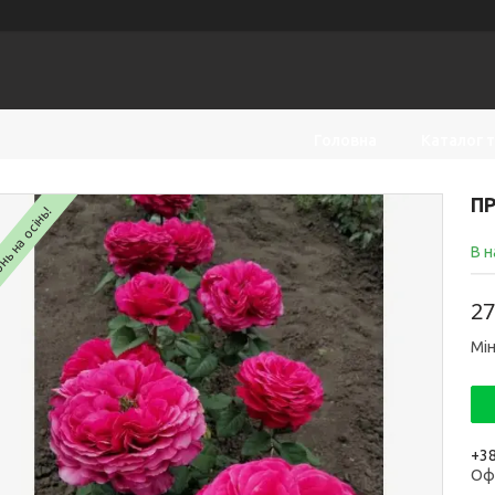
Головна
Каталог 
ПР
ь на осінь!
В н
27
Мін
+38
Оф