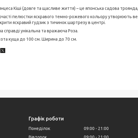
нцеса Кіші (довге та щасливе життя) – це японська садова троянда
рчасті пелюстки яскравого темно-рожевого кольору утворюють вели
крити яскравий гудзик з тичинок шартрезу в центрі.
а справді унікальна та вражаюча Роза.
ота куща до 100 см. Ширина до 70 см.
Графік роботи
Понеділок
09:00
21:00
Вівторок
09:00
21:00