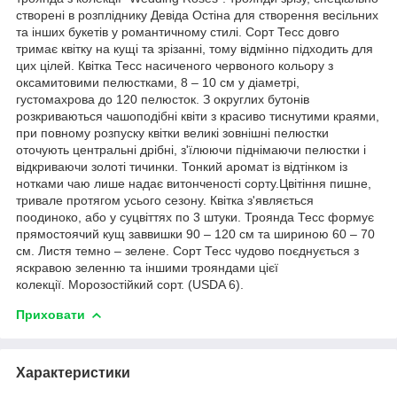
створені в розпліднику Девіда Остіна для створення весільних
та інших букетів у романтичному стилі. Сорт Тесс довго
тримає квітку на кущі та зрізанні, тому відмінно підходить для
цих цілей. Квітка Тесс насиченого червоного кольору з
оксамитовими пелюстками, 8 – 10 см у діаметрі,
густомахрова до 120 пелюсток. З округлих бутонів
розкриваються чашоподібні квіти з красиво тиснутими краями,
при повному розпуску квітки великі зовнішні пелюстки
оточують центральні дрібні, з'їлюючи піднімаючи пелюстки і
відкриваючи золоті тичинки. Тонкий аромат із відтінком із
нотками чаю лише надає витонченості сорту.Цвітіння пишне,
тривале протягом усього сезону. Квітка з'являється
поодиноко, або у суцвіттях по 3 штуки. Троянда Тесс формує
прямостоячий кущ заввишки 90 – 120 см та шириною 60 – 70
см. Листя темно – зелене. Сорт Тесс чудово поєднується з
яскравою зеленню та іншими трояндами цієї
колекції. Морозостійкий сорт. (USDA 6).
Приховати
Характеристики