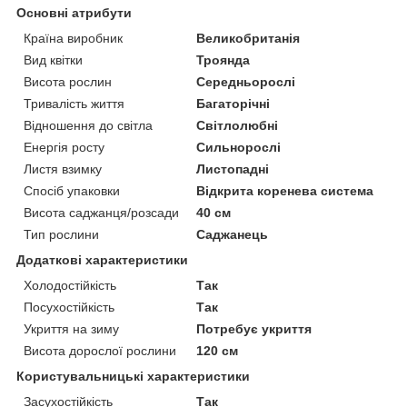
Основні атрибути
Країна виробник
Великобританія
Вид квітки
Троянда
Висота рослин
Середньорослі
Тривалість життя
Багаторічні
Відношення до світла
Світлолюбні
Енергія росту
Сильнорослі
Листя взимку
Листопадні
Спосіб упаковки
Відкрита коренева система
Висота саджанця/розсади
40 см
Тип рослини
Саджанець
Додаткові характеристики
Холодостійкість
Так
Посухостійкість
Так
Укриття на зиму
Потребує укриття
Висота дорослої рослини
120 см
Користувальницькі характеристики
Засухостійкість
Так