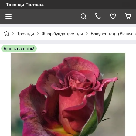
Троянди Полтава
Троянди
Флорібунда троянди
Блаувештадт (Blauwes
Бронь на осінь!