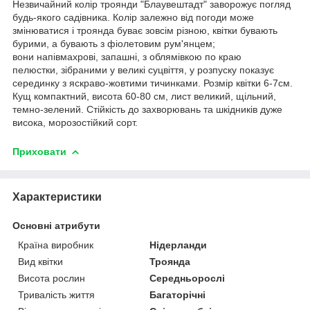
Незвичайний колір троянди "Блаувештадт" заворожує погляд
будь-якого садівника. Колір залежно від погоди може
змінюватися і троянда буває зовсім різною, квітки бувають
бурими, а бувають з фіолетовим рум'янцем;
вони напівмахрові, запашні, з облямівкою по краю
пелюстки, зібраними у великі суцвіття, у розпуску показує
серединку з яскраво-жовтими тичинками. Розмір квітки 6-7см.
Кущ компактний, висота 60-80 см, лист великий, щільний,
темно-зелений. Стійкість до захворювань та шкідників дуже
висока, морозостійкий сорт.
Приховати
Характеристики
Основні атрибути
Країна виробник
Нідерланди
Вид квітки
Троянда
Висота рослин
Середньорослі
Тривалість життя
Багаторічні