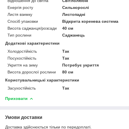
Відношення до світла
Світлолюбні
Енергія росту
Сильнорослі
Листя взимку
Листопадні
Спосіб упаковки
Відкрита коренева система
Висота саджанця/розсади
40 см
Тип рослини
Саджанець
Додаткові характеристики
Холодостійкість
Так
Посухостійкість
Так
Укриття на зиму
Потребує укриття
Висота дорослої рослини
80 см
Користувальницькі характеристики
Засухостійкість
Так
Приховати
Умови доставки
Доставка здійснюється тільки по передоплаті.