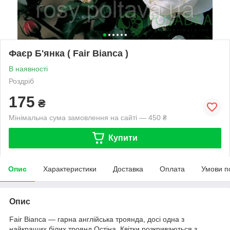
Фаєр Б'янка ( Fair Bianca )
В наявності
Роздріб
175
₴
Мінімальна сума замовлення на сайті — 450 ₴
Купити
Опис
Характеристики
Доставка
Оплата
Умови п
Опис
Fair Bianca — гарна англійська троянда, досі одна з
найкращих білих троянд Остіна. Квітки розкриваються з