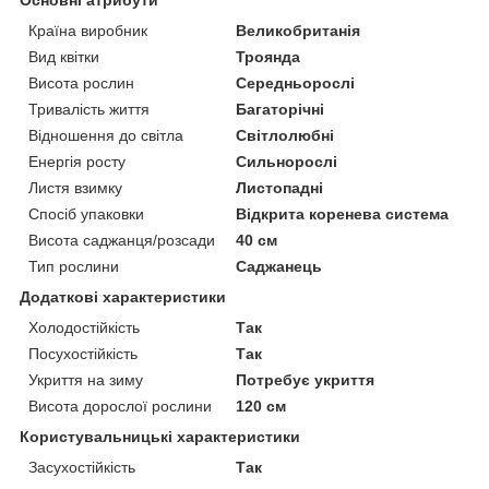
Країна виробник
Великобританія
Вид квітки
Троянда
Висота рослин
Середньорослі
Тривалість життя
Багаторічні
Відношення до світла
Світлолюбні
Енергія росту
Сильнорослі
Листя взимку
Листопадні
Спосіб упаковки
Відкрита коренева система
Висота саджанця/розсади
40 см
Тип рослини
Саджанець
Додаткові характеристики
Холодостійкість
Так
Посухостійкість
Так
Укриття на зиму
Потребує укриття
Висота дорослої рослини
120 см
Користувальницькі характеристики
Засухостійкість
Так