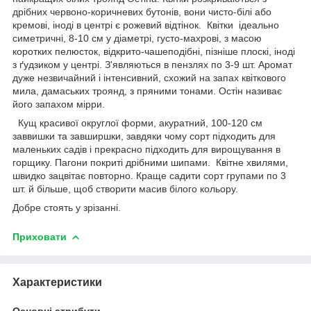
дрібних червоно-коричневих бутонів, вони чисто-білі або
кремові, іноді в центрі є рожевий відтінок. Квітки ідеально
симетричні, 8-10 см у діаметрі, густо-махрові, з масою
коротких пелюсток, відкрито-чашеподібні, пізніше плоскі, іноді
з ґудзиком у центрі. З'являються в пензлях по 3-9 шт. Аромат
дуже незвичайний і інтенсивний, схожий на запах квіткового
мила, дамаських троянд, з пряними тонами. Остін називає
його запахом мірри.
Кущ красивої округлої форми, акуратний, 100-120 см
заввишки та завширшки, завдяки чому сорт підходить для
маленьких садів і прекрасно підходить для вирощування в
горщику. Пагони покриті дрібними шипами. Квітне хвилями,
швидко зацвітає повторно. Краще садити сорт групами по 3
шт. й більше, щоб створити масив білого кольору.
Добре стоять у зрізанні.
Приховати
Характеристики
Основні атрибути